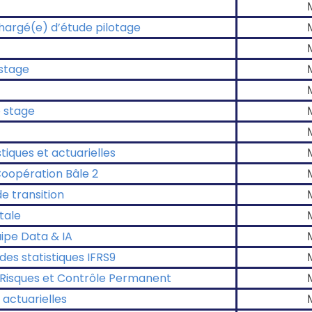
hargé(e) d’étude pilotage
 stage
e stage
stiques et actuarielles
 Coopération Bâle 2
e transition
tale
uipe Data & IA
es statistiques IFRS9
s Risques et Contrôle Permanent
actuarielles