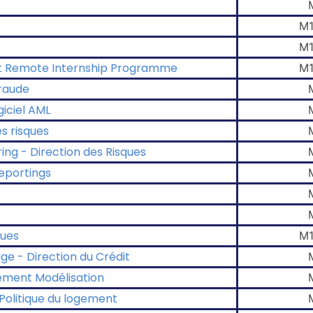
M1
M1
lot Remote Internship Programme
M1
Fraude
giciel AML
es risques
ing - Direction des Risques
reportings
ques
M1
age - Direction du Crédit
tement Modélisation
 Politique du logement