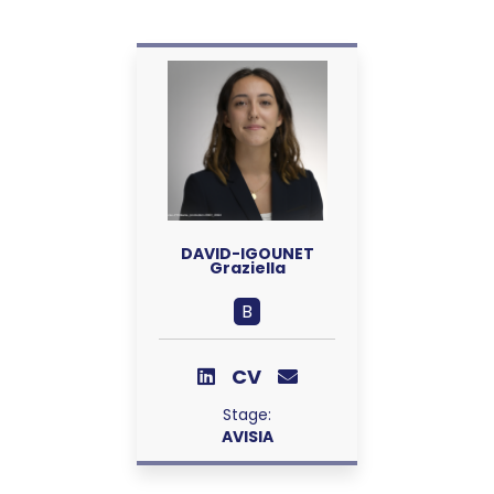
DAVID-IGOUNET
Graziella
B
CV
Stage:
AVISIA