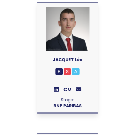
JACQUET Léo
B
S
A
CV
Stage:
BNP PARIBAS