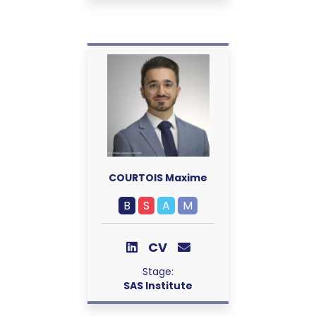
COURTOIS Maxime
B
S
A
M
CV
Stage:
SAS Institute