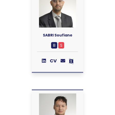
SABRI Soufiane
B
S
CV