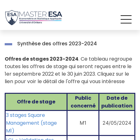
Passer
au
contenu
Synthèse des offres 2023-2024
Offres de stages 2023-2024
. Ce tableau regroupe
toutes les offres de stage qui seront reçues entre le
1er septembre 2022 et le 30 juin 2023. Cliquez sur le
lien pour voir le détail de l'offre qui vous intéresse
Public
Date de
Offre de stage
concerné
publication
3 stages Square
Management (stage
M1
24/05/2024
M1)