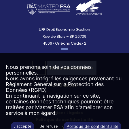
UFR Droit Economie Gestion
Rue de Blois – BP 26739
45067 Orléans Cedex 2
Nous prenons soin de vos données
Nous contacter
personnelles.
Nous avons intégré les exigences provenant du
Règlement Général sur la Protection des
Plan d'accès >
Données (RGPD)
En continuant la navigation sur ce site,
certaines données techniques pourront être
Plan du Site
traitées par Master ESA afin d'améliorer son
Mentions Légales
service à mon égard.
Politique de confidentialité
Politique de confidentialité
J'accepte
Je refuse