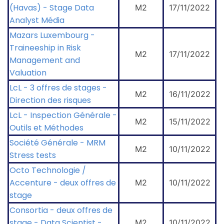
(Havas) - Stage Data
M2
17/11/2022
Analyst Média
Mazars Luxembourg -
Traineeship in Risk
M2
17/11/2022
Management and
Valuation
LcL - 3 offres de stages -
M2
16/11/2022
Direction des risques
LcL - Inspection Générale -
M2
15/11/2022
Outils et Méthodes
Société Générale - MRM
M2
10/11/2022
Stress tests
Octo Technologie /
Accenture - deux offres de
M2
10/11/2022
stage
Consortia - deux offres de
stage - Data Scientist -
M2
10/11/2022