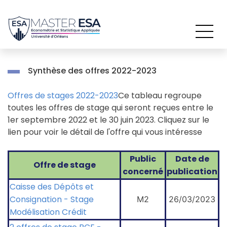
Passer
au
contenu
Synthèse des offres 2022-2023
Offres de stages 2022-2023
Ce tableau regroupe
toutes les offres de stage qui seront reçues entre le
1er septembre 2022 et le 30 juin 2023. Cliquez sur le
lien pour voir le détail de l'offre qui vous intéresse
Public
Date de
Offre de stage
concerné
publication
Caisse des Dépôts et
Consignation - Stage
M2
26/03/2023
Modélisation Crédit