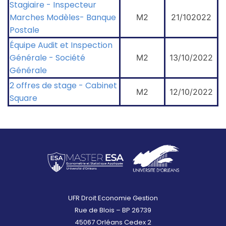
Stagiaire - Inspecteur
Marches Modèles- Banque
M2
21/102022
Postale
Équipe Audit et Inspection
Générale - Société
M2
13/10/2022
Générale
2 offres de stage - Cabinet
M2
12/10/2022
Square
UFR Droit Economie Gestion
Rue de Blois – BP 26739
45067 Orléans Cedex 2