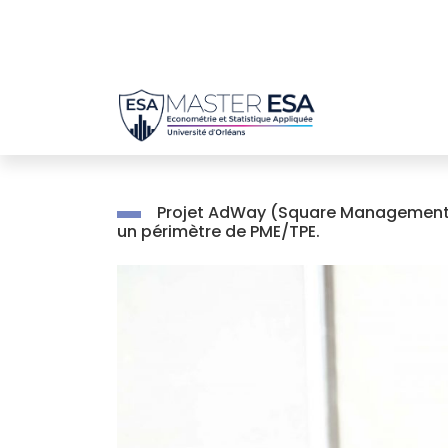
Passer
au
contenu
Projet AdWay (Square Management) –
un périmètre de PME/TPE.