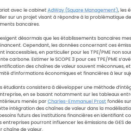
ariat avec le cabinet
AdWay (Square Management)
, les
ller sur un projet visant à répondre à la problématique de
sements bancaires.
s exigent désormais que les établissements bancaires mes
s financent. Cependant, les données concernant ces émis
inaccessibles, en particulier pour les TPE/PME non soum
nte carbone. Estimer le SCOPE 3 pour ces TPE/PME s’avère
dentification des chaînes de valeur souvent méconnues, et 
mité d’informations économiques et financières à leur suj
des étudiants consistera à développer une méthode d’inté
treprise, en se basant notamment sur les tableaux entré
 antérieurs menés par
Charles-Emmanuel Prost
fondés su
tte intégration des chaînes de valeur dans la modélisati
esoins futurs des institutions financières en identifiant 
 entreprises pourront influencer les émissions de GES de
r chaîne de valeur.