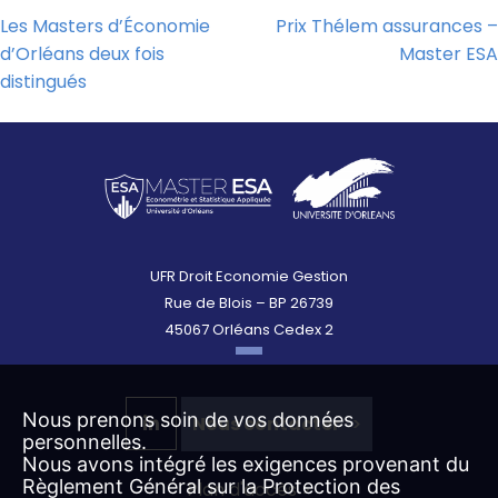
Les Masters d’Économie
Prix Thélem assurances –
Navigation
d’Orléans deux fois
Master ESA
de
distingués
l’article
UFR Droit Economie Gestion
Rue de Blois – BP 26739
45067 Orléans Cedex 2
Nous prenons soin de vos données
Nous contacter
personnelles.
Nous avons intégré les exigences provenant du
Règlement Général sur la Protection des
Plan d'accès >