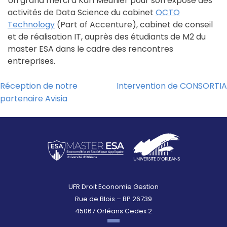
Un grand merci à Karl Meunier pour son exposé des
activités de Data Science du cabinet
OCTO
Technology
(Part of Accenture), cabinet de conseil
et de réalisation IT, auprès des étudiants de M2 du
master ESA dans le cadre des rencontres
entreprises.
Réception de notre
Intervention de CONSORTIA
Navigation
partenaire Avisia
de
l’article
UFR Droit Economie Gestion
Rue de Blois – BP 26739
45067 Orléans Cedex 2